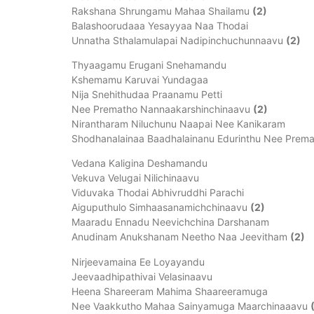
Rakshana Shrungamu Mahaa Shailamu
(2)
Balashoorudaaa Yesayyaa Naa Thodai
Unnatha Sthalamulapai Nadipinchuchunnaavu
(2) |
Thyaagamu Erugani Snehamandu
Kshemamu Karuvai Yundagaa
Nija Snehithudaa Praanamu Petti
Nee Prematho Nannaakarshinchinaavu
(2)
Nirantharam Niluchunu Naapai Nee Kanikaram
Shodhanalainaa Baadhalainanu Edurinthu Nee Prem
Vedana Kaligina Deshamandu
Vekuva Velugai Nilichinaavu
Viduvaka Thodai Abhivruddhi Parachi
Aiguputhulo Simhaasanamichchinaavu
(2)
Maaradu Ennadu Neevichchina Darshanam
Anudinam Anukshanam Neetho Naa Jeevitham
(2) 
Nirjeevamaina Ee Loyayandu
Jeevaadhipathivai Velasinaavu
Heena Shareeram Mahima Shaareeramuga
Nee Vaakkutho Mahaa Sainyamuga Maarchinaaavu