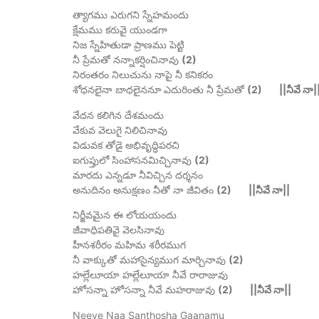
త్యాగము ఎరుగని స్నేహమందు
క్షేమము కరువై యుండగా
నిజ స్నేహితుడా ప్రాణము పెట్టి
నీ ప్రేమతో నన్నాకర్షించినావు
(2)
నిరంతరం నిలుచును నాపై నీ కనికరం
శోధనలైనా బాధలైననూ ఎదురింతు నీ ప్రేమతో
(2) ||నీవే నా|
వేదన కలిగిన దేశమందు
వేకువ వెలుగై నిలిచినావు
విడువక తోడై అభివృద్ధిపరచి
ఐగుప్తులో సింహాసనమిచ్చినావు
(2)
మారదు ఎన్నడూ నీవిచ్చిన దర్శనం
అనుదినం అనుక్షణం నీతో నా జీవితం
(2) ||నీవే నా||
నిర్జీవమైన ఈ లోయయందు
జీవాధిపతివై వెలసినావు
హీనశరీరం మహిమ శరీరముగ
నీ వాక్కుతో మహాసైన్యముగ మార్చినావు
(2)
హల్లేలూయా హల్లేలూయా నీవే రారాజువు
హోసన్నా హోసన్నా నీవే మహరాజువు
(2) ||నీవే నా||
Neeve Naa Santhosha Gaanamu