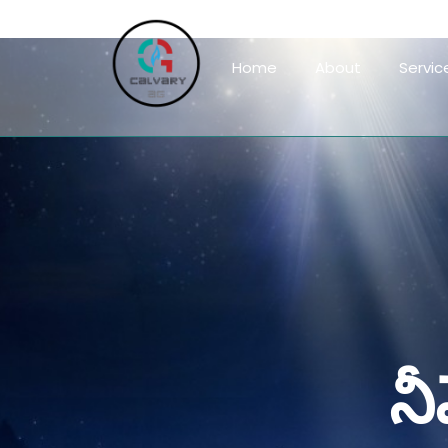
Home
About
Servic
న