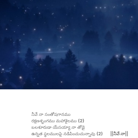
నీవే నా సంతోషగానము
రక్షణశృంగము మహాశైలము
(2)
బలశూరుడా యేసయ్యా నా తోడై
ఉన్నత స్ధలములపై నడిపించుచున్నావు
(2) ||నీవే నా||