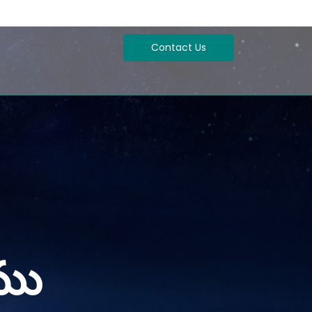
Contact Us
ము