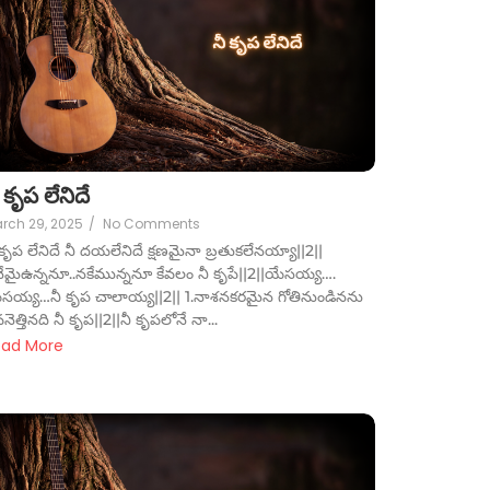
 కృప లేనిదే
rch 29, 2025
/
No Comments
 కృప లేనిదే నీ దయలేనిదే క్షణమైనా బ్రతుకలేనయ్యా||2||
నేమైఉన్ననూ..నకేమున్ననూ కేవలం నీ కృపే||2||యేసయ్య….
సయ్య…నీ కృప చాలాయ్య||2|| 1.నాశనకరమైన గోతినుండినను
వనెత్తినది నీ కృప||2||నీ కృపలోనే నా...
ead More