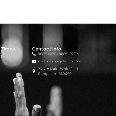
e Times
Contact Info
- Kannada
 English
- Telugu
9686114591 / 9886492214
- Hindi
- Evening
nj@calvaryagchurch.com
73, 7th Main, Whitefield,
Bangalore - 560066