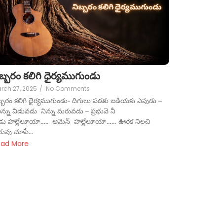
ిబ్బరం కలిగి ధైర్యముగుండు
rch 27, 2025
/
No Comments
బ్బరం కలిగి ధైర్యముగుండు- దిగులు పడకు జడియకు ఎపుడు –
ిన్ను విడువడు నిన్ను మరువడు – ప్రభువె నీ
డు హల్లేలూయా….. ఆమెన్ హల్లేలూయా…… ఊరక నిలచి
రభువు చూపే...
ead More