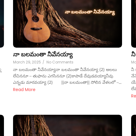
నా బలమంతా నీవేనయ్యా
నీ
March 29, 2025
/
No Comments
Ma
ಲ
నా బలమంతా నీవేనయ్యానా బలమంతా నీవేనయ్యా (2) అలలు
నీ
లేచిననూ – తుఫాను ఎగసిననూ (2)కాపాడే దేవుడవయ్యానీవు
నే
ఎన్నడు మారవయ్యా (2) ||నా బలమంతా|| సోలిన వేళలలో –...
యే
లే
Read More
R