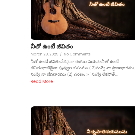
నీతో ఉంటే జీవితం
March 28, 2025
/
No Comments
నీతో ఉంటే జీవితంవేదనైనా రంగుల పయనంనీతో ఉంటే
జీవితంభాటేదైనా పువ్వుల కుసుమం ( 2)నువ్వే నా ప్రాణాధారమ
నువ్వే నా జీవధారము (2) చరణం :- 1నువ్వే లేకపోతే...
Read More