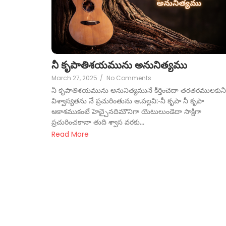
నీ కృపాతిశయమును అనునిత్యము
March 27, 2025
/
No Comments
నీ కృపాతిశయమును అనునిత్యమునే కీర్తించెదా తరతరములకునీ
విశ్వాస్యతను నే ప్రచురింతును ఆ.పల్లవి:-నీ కృపా నీ కృపా
ఆకాశముకంటే హెచ్చైనదిమౌనిగా యెటులుండెదా సాక్షిగా
ప్రచురించకానా తుది శ్వాస వరకు...
Read More