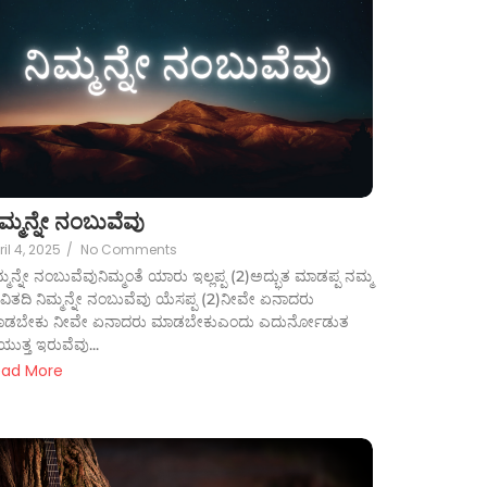
ಿಮ್ಮನ್ನೇ ನಂಬುವೆವು
ril 4, 2025
/
No Comments
ಮ್ಮನ್ನೇ ನಂಬುವೆವುನಿಮ್ಮಂತೆ ಯಾರು ಇಲ್ಲಪ್ಪ (2)ಅದ್ಭುತ ಮಾಡಪ್ಪ ನಮ್ಮ
ವಿತದಿ ನಿಮ್ಮನ್ನೇ ನಂಬುವೆವು ಯೆಸಪ್ಪ (2)ನೀವೇ ಏನಾದರು
ಾಡಬೇಕು ನೀವೇ ಏನಾದರು ಮಾಡಬೇಕುಎಂದು ಎದುರ್ನೋಡುತ
ಯುತ್ತ ಇರುವೆವು...
ead More