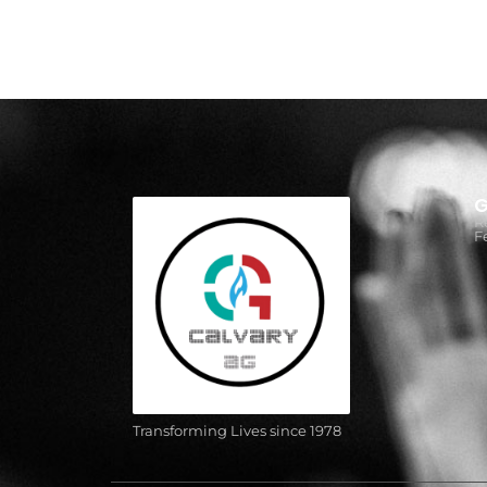
G
R
F
Transforming Lives since 1978