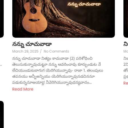
నన్ను చూచువాడా
న
March 28, 2025
/
No Comments
Ma
నన్ను చూచువాడా నిత్యం కాచువాడా (2) పరిశోధించి
ని
ు…
తెలుసుకున్నావుచుట్టూ నన్ను ఆవరించావు కూర్చుండుట నే
2న
లేచియుండుటబాగుగ యెరిగియున్నావు- రాజా 1. తలంపులు
తో
తపనయు అన్నీఅన్నియు యెరిగియున్నావునడచిననూ
ప్
పడుకున్ననూఅయ్యా! నీవెరిగియున్నావుధన్యవాదం...
R
Read More