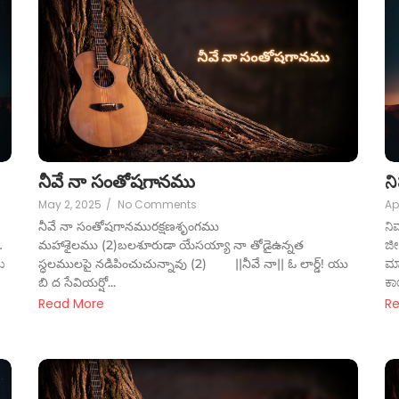
నీవే నా సంతోషగానము
ನ
May 2, 2025
/
No Comments
Ap
నీవే నా సంతోషగానమురక్షణశృంగము
ನಿ
…
మహాశైలము (2)బలశూరుడా యేసయ్యా నా తోడైఉన్నత
ಜೀ
ು
స్ధలములపై నడిపించుచున్నావు (2) ||నీవే నా|| ఓ లార్డ్! యు
ಮ
బి ద సేవియర్షో...
ಕಾ
Read More
R