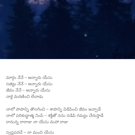
మార్గం నేనే – అన్నారు యేసు
సత్యం నేనే – అన్నారు యేసు
జీవం నేనే – అన్నారు యేసు
నాకై మరణించి లేచాడు
నాలో పాపాన్ని తొలగించి – శాపాన్ని విడిపించి జీవం ఇచ్చాడే
నాలో పరిశుద్ధాత్మ నింపి – శక్తితో నను నడిపి గమ్యం చేరుస్తాడే
రానున్న రారాజు నా యేసు మహా రాజు
స్వస్థపరచే – నా మంచి యేసు