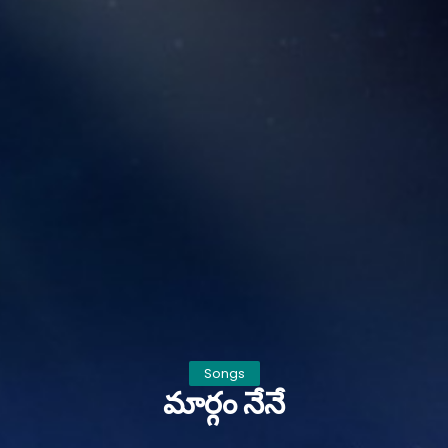
Songs
మార్గం నేనే