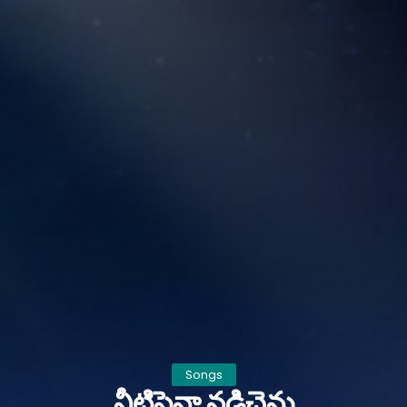
Songs
నీటిపైనా నడిచెను