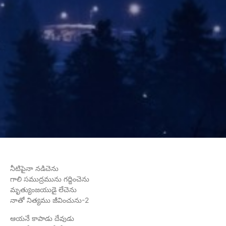
నీటిపైనా నడిచెను
గాలి సముద్రమును గద్దించెను
మృత్యుంజయుడై లేచెను
నాతో నిత్యము జీవించును-2
ఆయనే కాపాడు దేవుడు