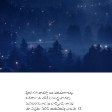
స్థిరపరచువాడవు బలపరచువాడవు
పడిపోయిన చోటే నిలబట్టువాడవు
ఘనపరచువాడవు హెచ్చించువాడవు
మా పక్షము నిలిచి జయమిచ్చువాడవు (2)