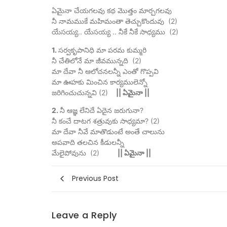
ఏమైనా చేయగలవు కథ మొత్తం మార్చగలవు
నీ నామముకే మహిమంతా తెచ్చుకొందువు (2)
యేసయ్య.. యేసయ్య .. నీకే నీకే సాధ్యము (2)
1.
సర్వకృపానిధి మా పరమ కుమ్మరి
నీ చేతిలోనే మా జీవమున్నది (2)
మా దేవా నీ ఆలోచనలన్నీ ఎంతో గొప్పవి
మా ఊహకు మించిన కార్యములెన్నో
జరిగించుచున్నవి (2)
|| ఏమైనా ||
2.
నీ ఆజ్ఞ లేనిదే ఏదైన జరుగునా?
నీ కంచే దాటగ శత్రువుకు సాధ్యమా? (2)
మా దేవా నీవే మాతొడుంటే అంతే చాలును
అపవాది తలచిన కీడులన్నీ
మేలైపోవును (2)
|| ఏమైనా ||
Previous Post
Leave a Reply