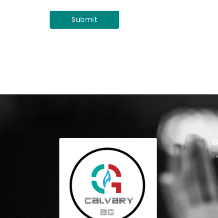
G
R
F