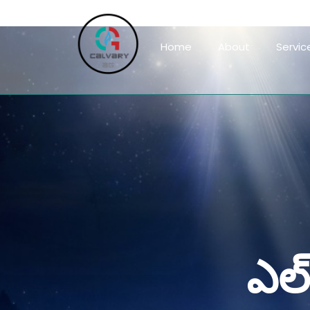
Home
About
Servic
ఎల్