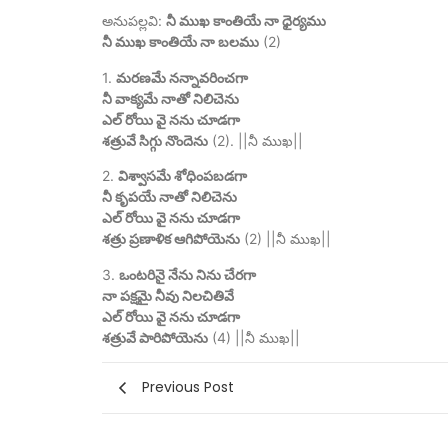
అనుపల్లవి:
నీ ముఖ కాంతియే నా ధైర్యము
నీ ముఖ కాంతియే నా బలము
(2)
1.
మరణమే నన్నావరించగా
నీ వాక్యమే నాతో నిలిచెను
ఎల్ రోయి వై నను చూడగా
శత్రువే సిగ్గు నొందెను
(2). ||నీ ముఖ||
2.
విశ్వాసమే శోధింపబడగా
నీ కృపయే నాతో నిలిచెను
ఎల్ రోయి వై నను చూడగా
శత్రు ప్రణాళిక ఆగిపోయెను
(2) ||నీ ముఖ||
3.
ఒంటరినై నేను నిను చేరగా
నా పక్షమై నీవు నిలచితివే
ఎల్ రోయి వై నను చూడగా
శత్రువే పారిపోయెను
(4) ||నీ ముఖ||
Previous Post