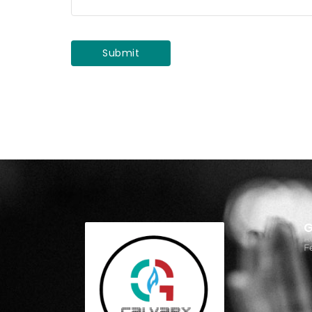
G
R
F